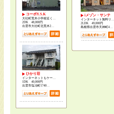
コーポY.S.K
iメゾン・サンテ
大社町荒木小学校近く…
インターネット無料リ
2DK 48,000円
2LDK 49,000円
出雲市大社町北荒木2…
島根県出雲市天神町4…
ひかり荘
インターネットもケー…
1DK 40,000円
出雲市塩冶町1740…