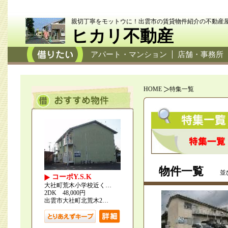
親切丁寧をモットウに！出雲市の賃貸物件紹介の不動産
ヒカリ不動産
アパート・マンション
店舗・事務所
HOME
特集一覧
物件一覧
並
コーポY.S.K
大社町荒木小学校近く…
2DK 48,000円
出雲市大社町北荒木2…