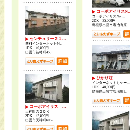
コーポアイリスN
コーポアイリスNo.…
2DK 35,000円
島根県出雲市塩冶有原
センチュリー２１…
無料インターネット付…
1DK 40,000円
出雲市荻杼町450
ひかり荘
インターネットもケー
1DK 40,000円
島根県出雲市塩冶町1…
コーポアイリス …
天神町の２ＤＫ
2DK 42,000円
出雲市天神町603-…