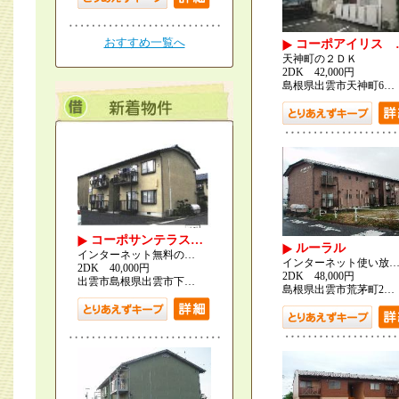
おすすめ一覧へ
コーポアイリス 
天神町の２ＤＫ
2DK 42,000円
島根県出雲市天神町6…
コーポサンテラス…
ルーラル
インターネット無料の…
インターネット使い放
2DK 40,000円
2DK 48,000円
出雲市島根県出雲市下…
島根県出雲市荒茅町2…